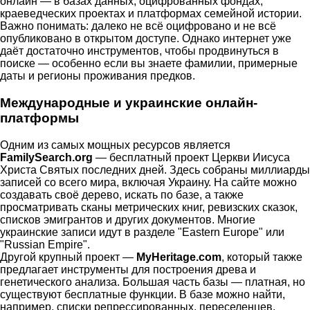
онлайн — в базах данных, оцифрованных фондах,
краеведческих проектах и платформах семейной истории.
Важно понимать: далеко не всё оцифровано и не всё
опубликовано в открытом доступе. Однако интернет уже
даёт достаточно инструментов, чтобы продвинуться в
поиске — особенно если вы знаете фамилии, примерные
даты и регионы проживания предков.
Международные и украинские онлайн-
платформы
Одним из самых мощных ресурсов является
FamilySearch.org
— бесплатный проект Церкви Иисуса
Христа Святых последних дней. Здесь собраны миллиарды
записей со всего мира, включая Украину. На сайте можно
создавать своё дерево, искать по базе, а также
просматривать сканы метрических книг, ревизских сказок,
списков эмигрантов и других документов. Многие
украинские записи идут в разделе "Eastern Europe" или
"Russian Empire".
Другой крупный проект —
MyHeritage.com
, который также
предлагает инструменты для построения древа и
генетического анализа. Большая часть базы — платная, но
существуют бесплатные функции. В базе можно найти,
например, списки репрессированных, переселенцев,