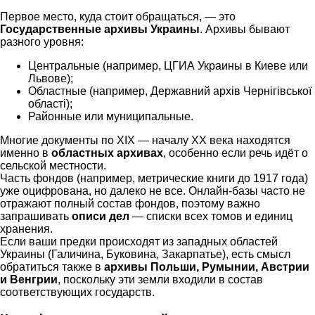
Первое место, куда стоит обращаться, — это
Государственные архивы Украины
. Архивы бывают
разного уровня:
Центральные (например, ЦГИА Украины в Киеве или
Львове);
Областные (например, Державний архів Чернігівської
області);
Районные или муниципальные.
Многие документы по XIX — началу XX века находятся
именно в
областных архивах
, особенно если речь идёт о
сельской местности.
Часть фондов (например, метрические книги до 1917 года)
уже оцифрована, но далеко не все. Онлайн-базы часто не
отражают полный состав фондов, поэтому важно
запрашивать
описи дел
— списки всех томов и единиц
хранения.
Если ваши предки происходят из западных областей
Украины (Галичина, Буковина, Закарпатье), есть смысл
обратиться также в
архивы Польши, Румынии, Австрии
и Венгрии
, поскольку эти земли входили в состав
соответствующих государств.