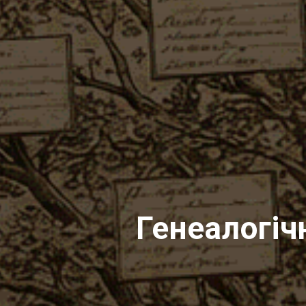
Генеалогіч