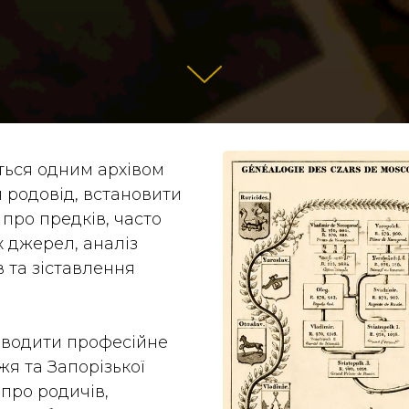
ється одним архівом
 родовід, встановити
про предків, часто
х джерел, аналіз
в та зіставлення
оводити професійне
жя та Запорізької
 про родичів,