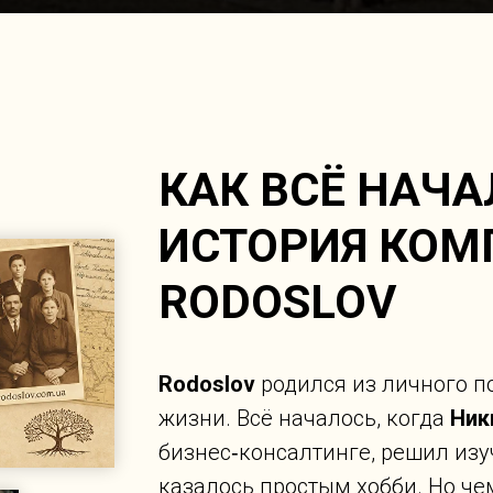
КАК ВСЁ НАЧ
ИСТОРИЯ КОМ
RODOSLOV
Rodoslov
родился из личного п
жизни. Всё началось, когда
Ник
бизнес‑консалтинге, решил изу
казалось простым хобби. Но че