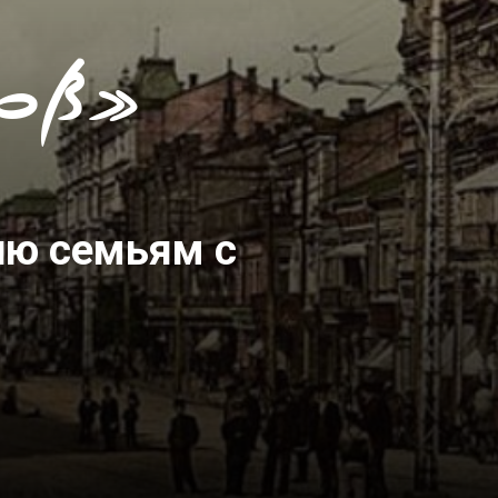
ов»
ию семьям с