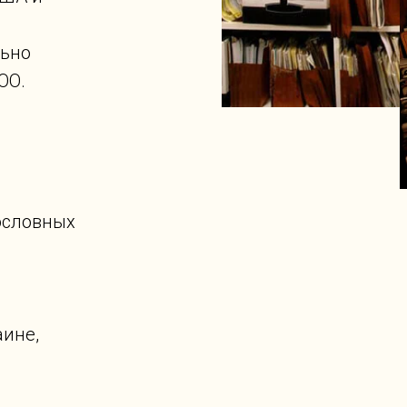
льно
ОО.
ословных
аине,