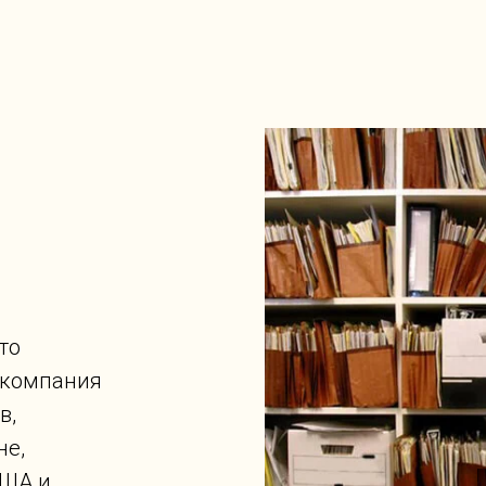
то
 компания
в,
не,
США и