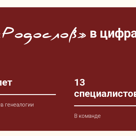
в цифр
«Родослов»
лет
13
специалисто
в генеалогии
В команде