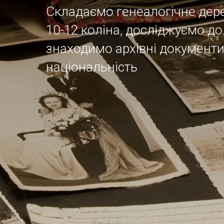
Складаємо генеалогічне дере
10-12 коліна, досліджуємо до
знаходимо архівні документи
національність