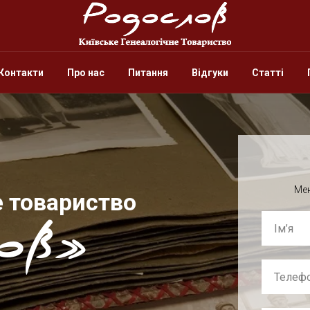
Контакти
Про нас
Питання
Відгуки
Статті
Мен
е товариство
ов»