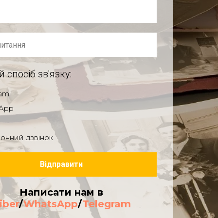
 спосіб зв'язку:
ram
App
онний дзвінок
Відправити
Написати нам в
iber
/
WhatsApp
/
Telegram