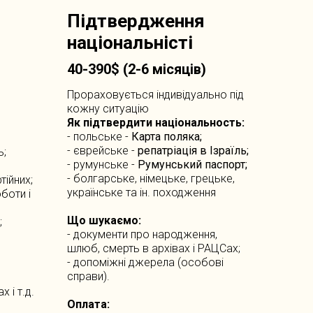
Підтвердження
н
аціональніст
і
40-390$ (2-6 місяців)
Прораховується індивідуально під
кожну ситуацію
Як підтвердити національность:
- польське -
Карта поляка;
- єврейське -
репатріація в Ізраїль;
ь;
- румунське -
Румунський паспорт;
- болгарське, німецьке, грецьке,
тійних;
українське та ін. походження
боти і
Що шукаємо:
;
- документи про народження,
шлюб, смерть в архівах і РАЦСах;
- допоміжні джерела (особові
справи).
 і т.д.
Оплата: