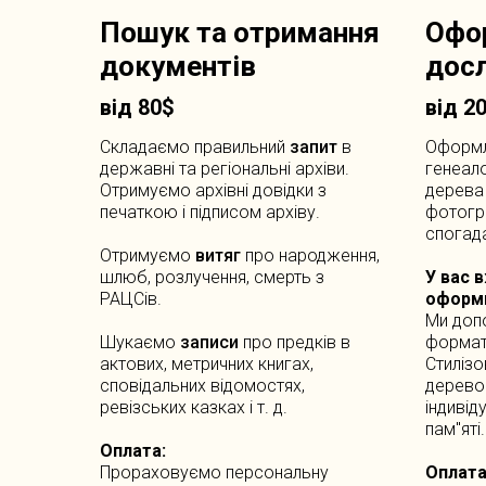
Пошук та отримання
Офо
документів
дос
від 80$
від 2
Складаємо
правильний
запит
в
Оформл
державні та регіональні архіви.
генеало
Отримуємо архівні довідки з
дерева 
печаткою і підписом архіву.
фотогра
спогада
Отримуємо
витяг
про народження,
шлюб, розлучення, смерть з
У вас 
РАЦСів.
оформи
Ми доп
Шукаємо
записи
про предків в
формат
актових, метричних книгах,
Стилізо
сповідальних відомостях,
дерево 
ревізських казках і т. д.
індивід
пам''яті.
Оплата:
Прораховуємо персональну
Оплата