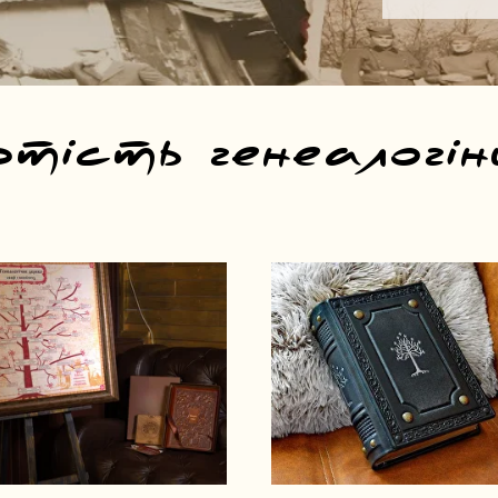
ртість генеалогін