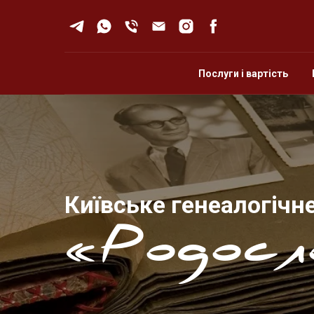
Послуги і вартість
Київське генеалогічн
«Родосл