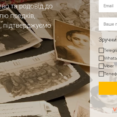
во та родовід до
лю предків,
, підтверджуємо
Зручний
Teleg
Whats
Viber
Телеф
V