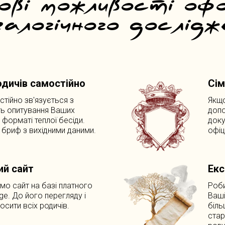
ві можливості оф
еалогічного дослідж
дичів самостійно
Сім
тійно зв'язується з
Якщо
ь опитування Ваших
допо
у форматі теплої бесіди.
доку
бриф з вихідними даними.
офіц
Ось як вигляд
ий сайт
Екс
подарунок, як
мо сайт на базі платного
Роби
ge. До його перегляду і
Ваші
не заб
сити всіх родичів.
біль
стар