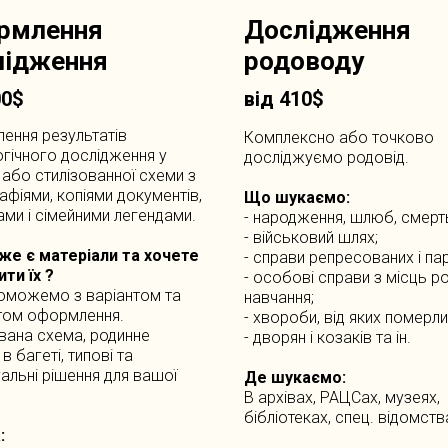
рмлення
Дослідження
лідження
род
оводу
00
$
від 410$
ення результатів
Комплексно або точково
гічного дослідження у
досліджуємо родовід.
або стилізованної схеми з
фіями, копіями документів,
Що шукаємо:
ми і сімейними легендами.
- народження, шлюб, смерт
- військовий шлях;
вже є матеріали та хочете
- справи репресованих і пар
ти їх ?
- особові справи з місць ро
оможемо з варіантом та
навчання;
ом оформлення.
- хвороби, від яких померли
вана схема, родинне
- дворян і козаків та ін.
в багеті, типові та
уальні рішення для вашої
Де шукаємо:
В архівах, РАЦСах, музеях,
бібліотеках, спец. відомствах
: