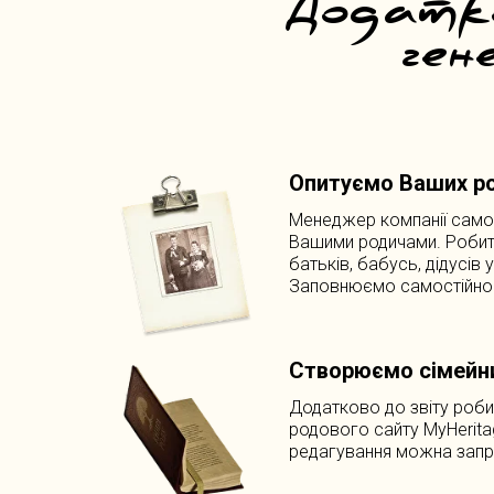
Додатко
ген
Опитуємо Ваших ро
Менеджер компанії самос
Вашими родичами. Робит
батьків, бабусь, дідусів 
Заповнюємо самостійно 
Створюємо сімейн
Додатково до звіту роби
родового сайту MyHerita
редагування можна запро