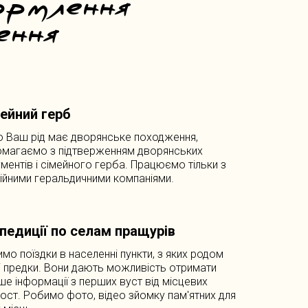
ормлення
ення
ейний герб
 Ваш рід має дворянське походження,
магаємо з підтверженням дворянських
ментів і сімейного герба. Працюємо тільки з
ійними геральдичними компаніями.
ає
педиції по селам пращурів
ий ніколи
мо поїздки в населенні пункти, з яких родом
 предки. Вони дають можливість отримати
удуть
ше інформації з перших вуст від місцевих
ост. Робимо фото, відео зйомку пам'ятних для